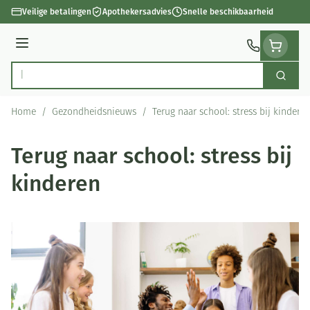
Ga naar de inhoud
Veilige betalingen
Apothekersadvies
Snelle beschikbaarheid
Menu
Zoek
Product, merk, categorie...
Home
/
Gezondheidsnieuws
/
Terug naar school: stress bij kindere
Terug naar school: stress bij
kinderen