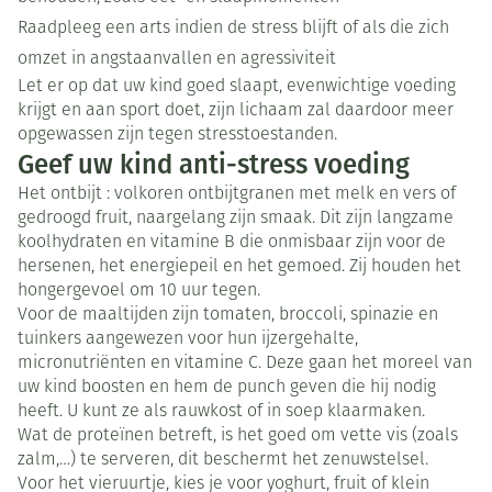
Raadpleeg een arts indien de stress blijft of als die zich
omzet in angstaanvallen en agressiviteit
Let er op dat uw kind goed slaapt, evenwichtige voeding
krijgt en aan sport doet, zijn lichaam zal daardoor meer
opgewassen zijn tegen stresstoestanden.
Geef uw kind anti-stress voeding
Het ontbijt : volkoren ontbijtgranen met melk en vers of
gedroogd fruit, naargelang zijn smaak. Dit zijn langzame
koolhydraten en vitamine B die onmisbaar zijn voor de
hersenen, het energiepeil en het gemoed. Zij houden het
hongergevoel om 10 uur tegen.
Voor de maaltijden zijn tomaten, broccoli, spinazie en
tuinkers aangewezen voor hun ijzergehalte,
micronutriënten en vitamine C. Deze gaan het moreel van
uw kind boosten en hem de punch geven die hij nodig
heeft. U kunt ze als rauwkost of in soep klaarmaken.
Wat de proteïnen betreft, is het goed om vette vis (zoals
zalm,…) te serveren, dit beschermt het zenuwstelsel.
Voor het vieruurtje, kies je voor yoghurt, fruit of klein