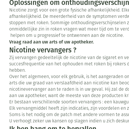
Toon meer
Oplossingen om onthoudingsverschijn
Vitaliteit 50+
Nicotine zorgt voor een grote fysische afhankelijkheid. El
Toon submenu voor Vitaliteit 5
afhankelijkheid. De meerderheid van de symptomen verdwi
Thuiszorg
Huid
Plantaardige ol
Nagels en hoe
Natuur geneeskunde
stoppen met roken. Sommige onthoudingsverschijnselen 
Mond
Toon submenu voor Natuur ge
onmiddellijke zin in roken vragen wat meer tijd om te ver
Batterijen
Ontsmetten en
helpen om u progressief te ontwennen aan de nicotine.
Thuiszorg en EHBO
Droge mond
desinfecteren
Spijsvertering
Toebehoren
Vraag raad aan uw arts of uw apotheker.
Toon submenu voor Thuiszorg 
Elektrische tan
Schimmels
Nicotine vervangers ?
Steriel materia
Dieren en insecten
Interdentaal - f
Koortsblaasjes -
Zij vervangen gedeeltelijk de nicotine van de sigaret en 
Toon submenu voor Dieren en i
Vacht, huid of 
succesfrequentie van het ophouden met roken bij rokers 
Kunstgebit
Jeuk
Geneesmiddelen
hebben.
Toon submenu voor Geneesmid
Toon meer
Over het algemeen, voor elk gebruik, is het aangeraden o
arts die uw graad van verslaafdheid aan nicotine kan beo
nicotinevervanger aan te raden is in uw geval. Hij zal de
aan uw apotheker, want de meeste van deze producten krij
Voeten en ben
Aerosoltherapi
Zware benen
Er bestaan verschillende soorten vervangers : een kauwgum
zuurstof
Elk vervangmiddel heeft zijn indicaties, zijn voordelen en
Droge voeten, e
Tabletten
Soms is het nodig om de patch met andere vormen te asso
Aerosol toestel
kloven
U verhoogt zeker uw kansen op slagen indien u zich deskun
Creme, gel en s
Aerosol accesso
Blaren