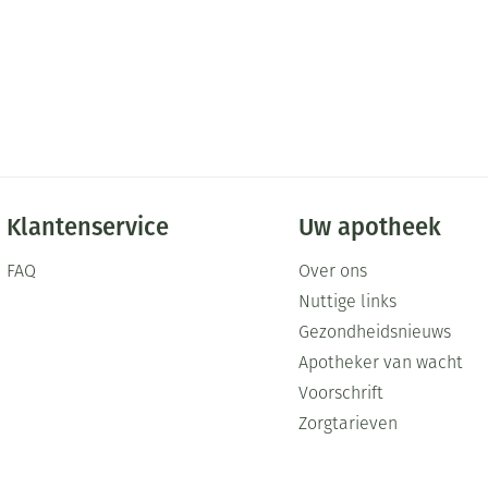
Mondmaskers
ging
Supplementen
Insectenwe
middelen
ssen
-
id
Klantenservice
Uw apotheek
FAQ
Over ons
Nuttige links
Gezondheidsnieuws
Zelfbruiner
Scheren
Apotheker van wacht
Voorschrift
Zorgtarieven