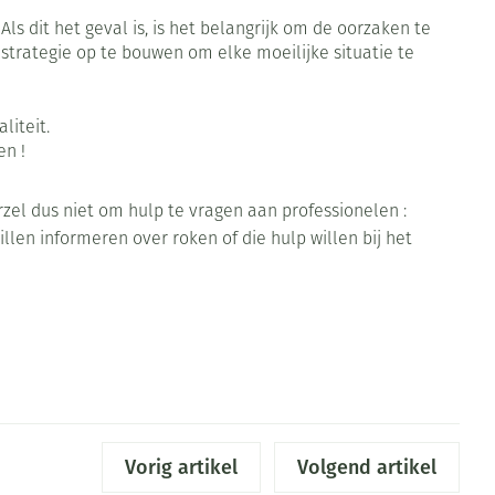
Bed
s dit het geval is, is het belangrijk om de oorzaken te
ng zon
Doorliggen - decubitis
strategie op te bouwen om elke moeilijke situatie te
ie
Urinewegen
Toon meer
liteit.
id, spanning
Stoppen met roken
en !
 en intieme
 Orthopedie -
Gezichtsreiniging -
Instrumenten
zel dus niet om hulp te vragen aan professionelen :
che verbanden
ontschminken
willen informeren over roken of die hulp willen bij het
Anti tumor middelen
 anticonceptie
Reinigingsmelk, - crème, -
olie en gel
jn
Anesthesie
Tonic - lotion
zorging
Micellair water
et
ie
Diverse geneesmiddelen
Specifiek voor de ogen
Toon meer
Vorig artikel
Volgend artikel