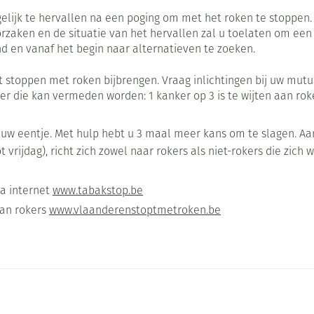
Nagelbijten
Overige diabetes producten
Zonnebank
Accessoires
lijk te hervallen na een poging om met het roken te stoppen. Al
Nagelversterkend
Naalden voor
Voorbereidi
rzaken en de situatie van het hervallen zal u toelaten om een 
lsel
Hormonaal stelsel
Gynaecolog
doorn
insulinespuiten
nd en vanaf het begin naar alternatieven te zoeken.
Toon meer
Toon meer
Toon meer
stoppen met roken bijbrengen. Vraag inlichtingen bij uw mutua
richten
Zenuwstelsel
Slapelooshe
er die kan vermeden worden: 1 kanker op 3 is te wijten aan rok
en stress
 mannen
iten
Make-up
Sondes, baxters en
Seksualiteit
Bandages en
 uw eentje. Met hulp hebt u 3 maal meer kans om te slagen. Aar
catheters
hygiene
orthopedis
t vrijdag), richt zich zowel naar rokers als niet-rokers die zich 
Immuniteit
Allergie
ging
Make-up penselen en
Sondes
Condooms en
Buik
gebruiksvoorwerpen
injectie
ia internet
www.tabakstop.be
Accessoires voor sondes
Intiem welzi
Arm
Eyeliner - oogpotlood
ing
Acne
Oor
aan rokers
www.vlaanderenstoptmetroken.be
Baxters
Intieme ver
Elleboog
Mascara
sulinepen -
Catheters
Massage
Enkel en vo
Oogschaduw
Afslanken
Homeopath
Toon meer
Toon meer
Toon meer