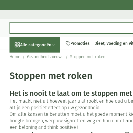
Ga naar de inhoud
Product, merk, categorie...
Promoties
Dieet, voeding en v
Alle categorieën
Home
/
Gezondheidsnieuws
/
Stoppen met roken
Promoties
Stoppen met roken
Schoonheid, verzorging
Haar en Hoofd
Afslanken
Zwangerschap
Geheugen
Aromatherapie
Lenzen en brill
Insecten
Maag darm stel
en hygiëne
Toon submenu voor Schoonheid,
Kammen - ontw
Maaltijdvervan
Zwangerschapsl
Verstuiver
Lensproducten
Verzorging ins
Maagzuur
Het is nooit te laat om te stoppen met
Dieet, voeding en
Seksualiteit
Beschadigd haa
Eetlustremmer
Borstvoeding
Essentiële olië
Brillen
Anti insecten
Lever, galblaas
vitamines
Het maakt niet uit hoeveel jaar u al rookt en hoe oud u b
hoofdirritatie
Toon submenu voor Dieet, voed
Platte buik
Lichaamsverzor
Complex - comb
Teken tang of p
Braken
altijd een positief effect op uw gezondheid.
Styling - spray 
Om alle kansen te benutten moet u het goede moment ki
Zwangerschap en
Zware benen
Vetverbranders
Vitamines en 
Laxeermiddele
hoogte brengen, werp uw sigaretten weg en hou u met ande
kinderen
Verzorging
Toon submenu voor Zwangersch
Toon meer
Toon meer
Toon meer
een beloning and think positive !
Oligo-element
Honden