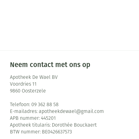
Pillendozen en
Gezichtsverzor
accessoires
Pigmentstoorni
Gevoelige huid 
geïrriteerde hu
Gemengde huid
Neem contact met ons op
Doffe huid
Toon meer
Apotheek De Wael BV
Voordries 11
9860
Oosterzele
Snurken
Telefoon:
09 362 88 58
E-mailadres:
apotheekdewael@
gmail.com
APB nummer:
445201
Apotheek titularis:
Dorothée Bouckaert
BTW nummer:
BE0426637573