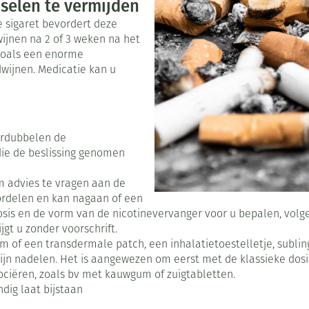
Toon meer
selen te vermijden
ke sigaret bevordert deze
0+ categorie
jnen na 2 of 3 weken na het
Wondzorg
Ogen
EHBO
Neus
ie
ven
Homeopathie
Spieren en gewrichten
Gemoed en 
zoals een enorme
Neus
Ogen
neeskunde categorie
dwijnen. Medicatie kan u
Vilt
Ooginfecties
Podologie
Tabletten
Spray
Oogspoeling
Oren
Ogen
Handschoenen
Anti allergische en anti
Cold - Hot t
Neussprays 
en EHBO categorie
denborstels
inflammatoire middelen
Oogdruppel
warm/koud
al
Wondhelend
los
 antiviraal
Ontzwellende middelen
Creme - gel
Verbanddoz
verdubbelen de
nsecten categorie
Brandwonden
pluimen
Accessoires
die de beslissing genomen
Glaucoom
Droge ogen
Medische h
Toon meer
delen categorie
Toon meer
Toon meer
m advies te vragen aan de
ordelen en kan nagaan of een
 dosis en de vorm van de nicotinevervanger voor u bepalen, vo
gt u zonder voorschrift.
en
e en
Nagels
Diabetes
Hart- en bloedvaten
Zonnebesch
Stoma
Bloedverdun
 of een transdermale patch, een inhalatietoestelletje, subling
stolling
 zijn nadelen. Het is aangewezen om eerst met de klassieke dosis
elt en
Nagellak
Bloedglucosemeter
Aftersun
Stomazakje
ciëren, zoals bv met kauwgum of zuigtabletten.
len
dig laat bijstaan
pray
Kalk- en schimmelnagels
Teststrips en naalden
Lippen
Stomaplaat
ires