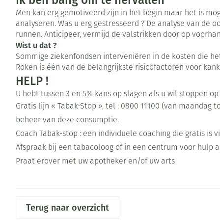
Ik ben bang om te hervallen
Men kan erg gemotiveerd zijn in het begin maar het is moge
Zuurstof
Eelt
analyseren. Was u erg gestresseerd ? De analyse van de oo
Ademhalingsste
Eksteroog - lik
runnen. Anticipeer, vermijd de valstrikken door op voorha
Wist u dat ?
Toon meer
Sommige ziekenfondsen interveniëren in de kosten die het 
Spieren en gew
Roken is één van de belangrijkste risicofactoren voor kank
HELP !
Specifiek voor
Naalden en spu
U hebt tussen 3 en 5% kans op slagen als u wil stoppen op
Gratis lijn « Tabak-Stop », tel : 0800 11100 (van maandag to
Infecties
Lichaamsverzor
Spuiten
beheer van deze consumptie.
Deodorant
Oplossing voor 
Coach Tabak-stop : een individuele coaching die gratis is v
Gezichtsverzorg
Naalden
Luizen
Afspraak bij een tabacoloog of in een centrum voor hulp 
Naalden voor in
Praat erover met uw apotheker en/of uw arts
pennaalden
Diagnostica
Toon meer
Terug naar overzicht
Haar