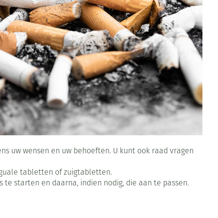
Toon meer
Diagnosetesten en
Mond en keel
stress
Vlooien en teken
meetapparatuur
Oren
Zuigtabletten
Alcoholtest
Oordopjes
Mond, muil of snavel
herapie -
en -druppels
Spray - oplossing
Bloeddrukmeter
s
Oorreiniging
Cholesteroltest
en
Oordruppels
Hartslagmeter
ulpmiddelen
Toon meer
lgens uw wensen en uw behoeften. U kunt ook raad vragen
erming
ning en -
Hygiëne
Ergonomie
Aambeien
uale tabletten of zuigtabletten.
 te starten en daarna, indien nodig, die aan te passen.
s
Bad en douche
Ademhaling en zuurstof
je
Badkamer