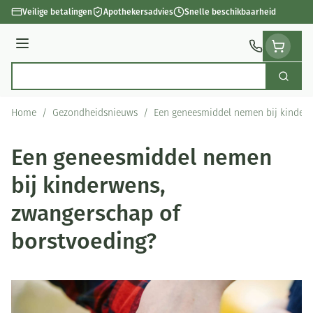
Ga naar de inhoud
Veilige betalingen
Apothekersadvies
Snelle beschikbaarheid
Menu
Zoek
Product, merk, categorie...
Home
/
Gezondheidsnieuws
/
Een geneesmiddel nemen bij kinderw
Een geneesmiddel nemen
bij kinderwens,
zwangerschap of
borstvoeding?