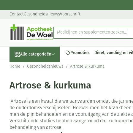
Ga naar de inhoud
Dia 1 van 1
Contact
Gezondheidsnieuws
Voorschrift
Medicijnen en supplementen zoeken...
Product, merk, categorie...
Promoties
Dieet, voeding en v
Alle categorieën
Home
/
Gezondheidsnieuws
/
Artrose & kurkuma
Promoties
Artrose & kurkuma
Schoonheid, verzorging
Haar en Hoofd
Afslanken
Zwangerschap
Geheugen
Aromatherapie
Lenzen en brill
Insecten
Maag darm stel
en hygiëne
Toon submenu voor Schoonheid,
Kammen - ontw
Maaltijdvervan
Zwangerschapsl
Verstuiver
Lensproducten
Verzorging ins
Maagzuur
Artrose is een kwaal die we aanvaarden omdat die jamme
Dieet, voeding en
Seksualiteit
de ouderdomsverschijnselen. Hoewel men het kraakbeen n
Beschadigd haa
Eetlustremmer
Borstvoeding
Essentiële olië
Brillen
Anti insecten
Lever, galblaas
vitamines
men de pijn behandelen en de vooruitgang van de ziekte
hoofdirritatie
Toon submenu voor Dieet, voed
Platte buik
Lichaamsverzor
Complex - comb
Teken tang of p
Braken
Verschillende studies hebben aangetoond dat kurkuma bela
Styling - spray 
behandeling van artrose.
Zwangerschap en
Zware benen
Vetverbranders
Vitamines en 
Laxeermiddele