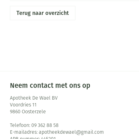
Aerosol toestel
kloven
Creme, gel en s
Aerosol accesso
Terug naar overzicht
Blaren
Zuurstof
Eelt
Ademhalingsste
Eksteroog - lik
Toon meer
Spieren en gew
Specifiek voor
Naalden en spu
Infecties
Lichaamsverzor
Spuiten
Neem contact met ons op
Deodorant
Oplossing voor 
Apotheek De Wael BV
Gezichtsverzorg
Naalden
Luizen
Voordries 11
9860
Oosterzele
Naalden voor in
pennaalden
Telefoon:
09 362 88 58
Diagnostica
Toon meer
E-mailadres:
apotheekdewael@
gmail.com