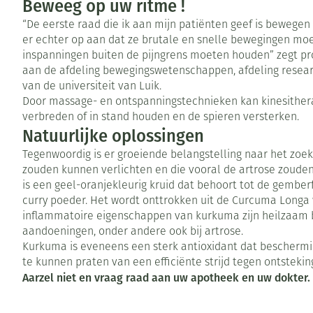
Beweeg op uw ritme !
kinderen
Verzorging
Toon submenu voor Zwangersch
Toon meer
Toon meer
Toon meer
“De eerste raad die ik aan mijn patiënten geef is bewegen 
Oligo-element
Honden
Toon meer
er echter op aan dat ze brutale en snelle bewegingen mo
Vitaliteit 50+
inspanningen buiten de pijngrens moeten houden” zegt p
Toon submenu voor Vitaliteit 5
aan de afdeling bewegingswetenschappen, afdeling resea
Thuiszorg
Huid
Plantaardige ol
Nagels en hoe
Natuur geneeskunde
van de universiteit van Luik.
Mond
Toon submenu voor Natuur ge
Door massage- en ontspanningstechnieken kan kinesither
Batterijen
Ontsmetten en
verbreden of in stand houden en de spieren versterken.
Thuiszorg en EHBO
Droge mond
desinfecteren
Spijsvertering
Toebehoren
Natuurlijke oplossingen
Toon submenu voor Thuiszorg 
Elektrische tan
Schimmels
Steriel materia
Tegenwoordig is er groeiende belangstelling naar het zoe
Dieren en insecten
Interdentaal - f
Koortsblaasjes -
zouden kunnen verlichten en die vooral de artrose zoude
Toon submenu voor Dieren en i
Vacht, huid of 
is een geel-oranjekleurig kruid dat behoort tot de gemberfa
Kunstgebit
Jeuk
Geneesmiddelen
curry poeder. Het wordt onttrokken uit de Curcuma Longa w
Toon submenu voor Geneesmid
Toon meer
inflammatoire eigenschappen van kurkuma zijn heilzaam b
aandoeningen, onder andere ook bij artrose.
Kurkuma is eveneens een sterk antioxidant dat beschermi
te kunnen praten van een efficiënte strijd tegen ontstek
Voeten en ben
Aerosoltherapi
Zware benen
Aarzel niet en vraag raad aan uw apotheek en uw dokter.
zuurstof
Droge voeten, e
Tabletten