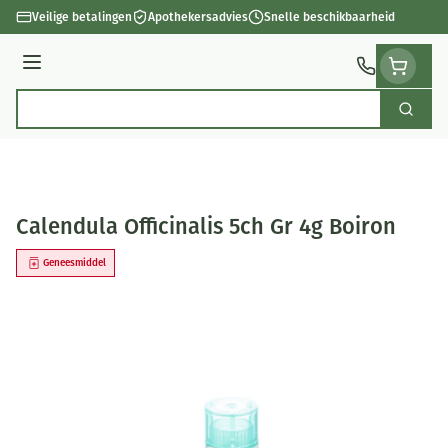
Ga naar de inhoud
Veilige betalingen
Apothekersadvies
Snelle beschikbaarheid
Menu
Zoek
Product, merk, categorie...
Calendula Officinalis 5ch Gr 4g Boiron
Geneesmiddel