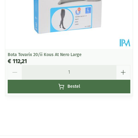
broekje tot in de taille.
Onderhoud:
Let op de wasvoorschriften
Voor een lange duurzaamheid wordt handwas
aanbevolen.
Machinewasbaar (fijnewasprogramma op 30°C) met
Bota Tovarix 20/ii Kous At Nero Large
fijn, vloeibaar wasmiddel (Renovelastic) zonder
€ 112,21
wasverzachter.
Aantal
Niet chemisch reinigen en niet strijgen, overvloedig
en grondig naspoelen.
Bestel
Niet wringen, evetueel in een handdoek rollen.
Laten drogen op kamertemperatuur, verwijderd van
een warmtebron en niet in de zon.
Bewaren op een droge plaats, afgesloten van het
licht.
Niet samen gebruiken met crème, olie of zalf.