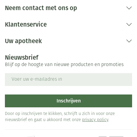
Bij onvakkundig gebruik en eigenmachtig
Neem contact met ons op
aangebrachte veranderingen vervalt elke
aansprakelijkheid.
Klantenservice
Uw apotheek
Nieuwsbrief
Blijf op de hoogte van nieuwe producten en promoties
E-mail adres
Inschrijven
Door op inschrijven te klikken, schrijft u zich in voor onze
nieuwsbrief en gaat u akkoord met onze
privacy policy
.