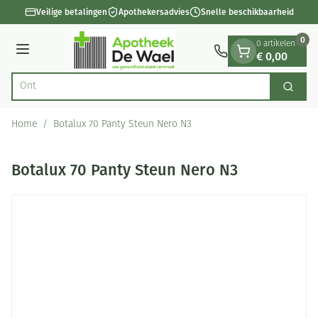
Dia 1 van 1
Ga naar de inhoud
Veilige betalingen
Apothekersadvies
Snelle beschikbaarheid
0
0 artikelen
€ 0,00
Menu
Ontdek
Zoek
Product, merk, categorie...
Home
/
Botalux 70 Panty Steun Nero N3
Botalux 70 Panty Steun Nero N3