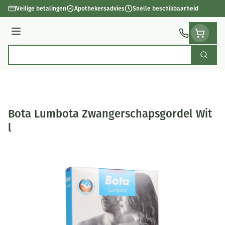
Ga naar de inhoud
Veilige betalingen
Apothekersadvies
Snelle beschikbaarheid
Menu
Zoek
Product, merk, categorie...
Bota Lumbota Zwangerschapsgordel Wit
l