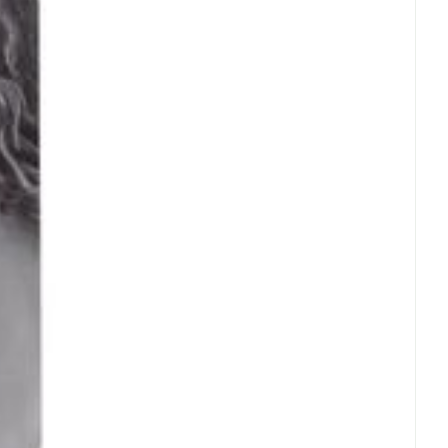
rende
Parfums en
geurproducten
CBD