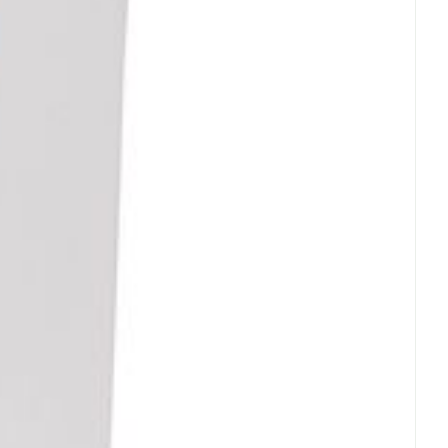
 25°C)
rende
Parfums en
geurproducten
CBD