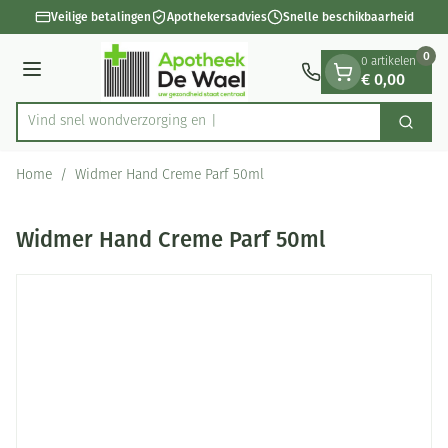
Dia 1 van 1
Ga naar de inhoud
Veilige betalingen
Apothekersadvies
Snelle beschikbaarheid
0
0 artikelen
€ 0,00
Menu
Vind snel wondverzorg
Zoek
Product, merk, categorie...
Home
/
Widmer Hand Creme Parf 50ml
Widmer Hand Creme Parf 50ml