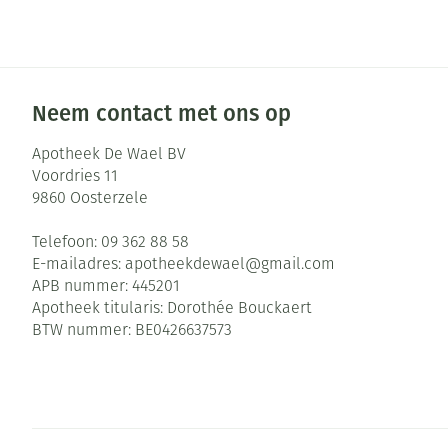
Zuurstof
Eelt
Ademhalingsste
Eksteroog - lik
Toon meer
Neem contact met ons op
Spieren en gew
Apotheek De Wael BV
Voordries 11
Specifiek voor
Naalden en spu
9860
Oosterzele
Infecties
Lichaamsverzor
Spuiten
Telefoon:
09 362 88 58
Deodorant
Oplossing voor 
E-mailadres:
apotheekdewael@
gmail.com
APB nummer:
445201
Gezichtsverzorg
Naalden
Luizen
Apotheek titularis:
Dorothée Bouckaert
Naalden voor in
BTW nummer:
BE0426637573
pennaalden
Diagnostica
Toon meer
Haar