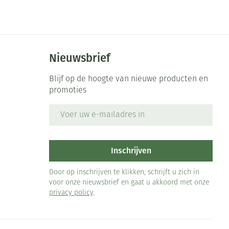
Bed
ng zon
Doorliggen - decubitis
ie
Urinewegen
Toon meer
Nieuwsbrief
id, spanning
Stoppen met roken
Blijf op de hoogte van nieuwe producten en
promoties
 en intieme
 Orthopedie -
Gezichtsreiniging -
Instrumenten
che verbanden
ontschminken
E-mail adres
Anti tumor middelen
 anticonceptie
Reinigingsmelk, - crème, -
olie en gel
jn
Anesthesie
Inschrijven
Tonic - lotion
zorging
Micellair water
Door op inschrijven te klikken, schrijft u zich in
et
voor onze nieuwsbrief en gaat u akkoord met onze
ie
Diverse geneesmiddelen
Specifiek voor de ogen
privacy policy
.
Toon meer