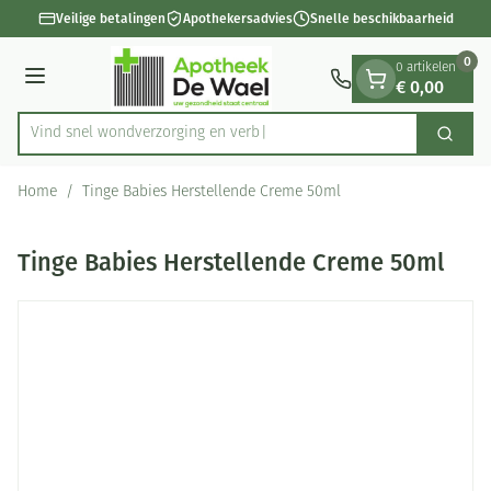
Dia 1 van 1
Ga naar de inhoud
Veilige betalingen
Apothekersadvies
Snelle beschikbaarheid
0
0 artikelen
€ 0,00
Menu
Vind snel wondverzorging
Zoek
Product, merk, categorie...
Home
/
Tinge Babies Herstellende Creme 50ml
Tinge Babies Herstellende Creme 50ml