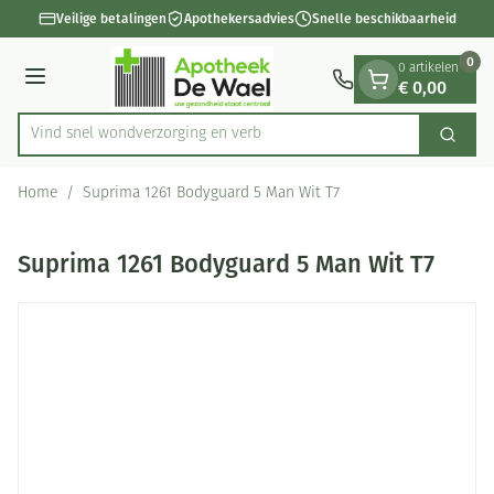
Dia 1 van 1
Ga naar de inhoud
Veilige betalingen
Apothekersadvies
Snelle beschikbaarheid
0
0 artikelen
€ 0,00
Menu
Vind snel wondverzorging
Zoek
Product, merk, categorie...
Home
/
Suprima 1261 Bodyguard 5 Man Wit T7
Suprima 1261 Bodyguard 5 Man Wit T7