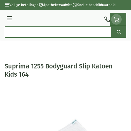
Ga naar de inhoud
Veilige betalingen
Apothekersadvies
Snelle beschikbaarheid
Menu
Zoek
Product, merk, categorie...
Suprima 1255 Bodyguard Slip Katoen
Kids 164