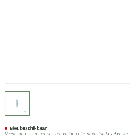
View larger image
Stramonium 9ch Gr 4g Boiron
Niet beschikbaar
Neem contact op met ons via telefoon of e-mail, dan bekijken we