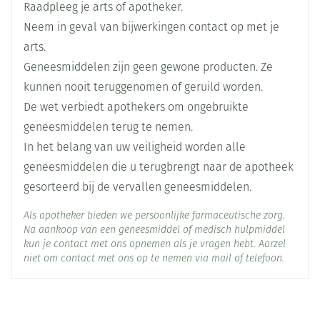
Raadpleeg je arts of apotheker.
Lengte
66 mm
Neem in geval van bijwerkingen contact op met je
arts.
Diepte
15 mm
Geneesmiddelen zijn geen gewone producten. Ze
kunnen nooit teruggenomen of geruild worden.
Hoeveelheid
De wet verbiedt apothekers om ongebruikte
4
Verpakking
geneesmiddelen terug te nemen.
In het belang van uw veiligheid worden alle
Behoud
Kamertemperatuur (15°C - 25°C)
geneesmiddelen die u terugbrengt naar de apotheek
gesorteerd bij de vervallen geneesmiddelen.
Als apotheker bieden we persoonlijke farmaceutische zorg.
Na aankoop van een geneesmiddel of medisch hulpmiddel
kun je contact met ons opnemen als je vragen hebt. Aarzel
niet om contact met ons op te nemen via mail of telefoon.