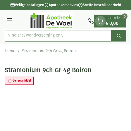
Dia 1 van 1
Ga naar de inhoud
Veilige betalingen
Apothekersadvies
Snelle beschikbaarheid
0
0 artikelen
€ 0,00
Menu
Vind snel wondverzorgi
Zoek
Product, merk, categorie...
Home
/
Stramonium 9ch Gr 4g Boiron
Stramonium 9ch Gr 4g Boiron
Geneesmiddel