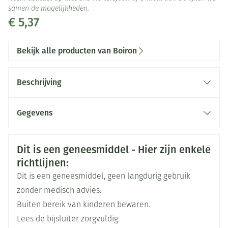
samen de mogelijkheden.
€ 5,37
Bekijk alle producten van Boiron
Beschrijving
Gegevens
CNK
3109048
Veiligheidsinformatie
Dit is een geneesmiddel - Hier zijn enkele
Organisaties
richtlijnen:
Boiron
Dit is een geneesmiddel, geen langdurig gebruik
Merken
Boiron
zonder medisch advies.
Buiten bereik van kinderen bewaren.
Breedte
15 mm
Lees de bijsluiter zorgvuldig.