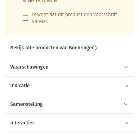
afhalen en betalen.
Ik weet dat dit product een voorschrift
vereist.
Bekijk alle producten van Boehringer
Waarschuwingen
Indicatie
Neem contact op met uw arts als u last heeft van
een verhoogde oogboldruk (gesloten-
Samenstelling
hoek�glaucoom), prostaat-problemen of als u
moeite heeft met plassen.
Interacties
Als u een nieraandoening heeft, raadpleeg dan uw
arts.