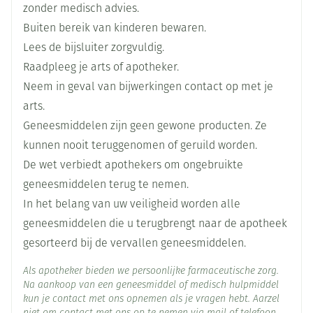
Breedte
76 mm
Zorg dat het inhalatiepoeder niet in contact komt
zonder medisch advies.
keelontsteking (pharyngitis)
met de ogen, omdat dit kan leiden tot een voortijdig
heesheid (dysphonie)
Buiten bereik van kinderen bewaren.
hoesten
Lengte
95 mm
optreden of het verslechteren van de oogaandoening
Lees de bijsluiter zorgvuldig.
brandend maagzuur (gastro-oesophagale reflux
gesloten-hoek-glaucoom. Pijn of een onaangenaam
Raadpleeg je arts of apotheker.
ziekte)
Diepte
55 mm
gevoel in de ogen, wazig zien, het zien van kringen
verstopping (constipatie)
Neem in geval van bijwerkingen contact op met je
schimmelinfectie in de mondholte en keel
rond lichten of gekleurde beelden in combinatie met
arts.
(oropharyngeale candidiasis)
Hoeveelheid
rode ogen kunnen tekenen zijn van een acute aanval
30
Geneesmiddelen zijn geen gewone producten. Ze
Verpakking
huiduitslag
van gesloten�hoek-glaucoom. Deze klachten aan uw
kunnen nooit teruggenomen of geruild worden.
moeilijkheden met plassen (urineretentie)
ogen kunnen samen gaan met hoofdpijn,
pijn bij het plassen (dysurie)
De wet verbiedt apothekers om ongebruikte
Actieve
tiotropium bromide
misselijkheid en braken. Als u één van deze klachten
Ingrediënten
geneesmiddelen terug te nemen.
van gesloten-hoek-glaucoom krijgt, stop dan met het
In het belang van uw veiligheid worden alle
slaapproblemen (insomnia)
gebruik van tiotropiumbromide en raadpleeg
Behoud
Kamertemperatuur (15°C - 25°C)
geneesmiddelen die u terugbrengt naar de apotheek
het zien van kringen rond lichten of gekleurde
onmiddellijk uw arts, het liefst een oogarts.
beelden in combinatie met rode ogen (glaucoom)
gesorteerd bij de vervallen geneesmiddelen.
verhoogde oogboldruk
Een droge mond, welke een bijwerking is van een
onregelmatige hartslag (supraventriculaire
Als apotheker bieden we persoonlijke farmaceutische zorg.
behandeling met anticholinergica, zou op lange
Na aankoop van een geneesmiddel of medisch hulpmiddel
tachycardie)
termijn kunnen samengaan met cariës (tandbederf).
kun je contact met ons opnemen als je vragen hebt. Aarzel
toegenomen hartslag (tachycardie)