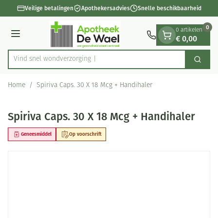
Dia 1 van 1
Ga naar de inhoud
Veilige betalingen
Apothekersadvies
Snelle beschikbaarheid
0
0 artikelen
€ 0,00
Menu
Vind snel wondve
Zoek
Product, merk, categorie...
Home
/
Spiriva Caps. 30 X 18 Mcg + Handihaler
Spiriva Caps. 30 X 18 Mcg + Handihaler
Geneesmiddel
Op voorschrift