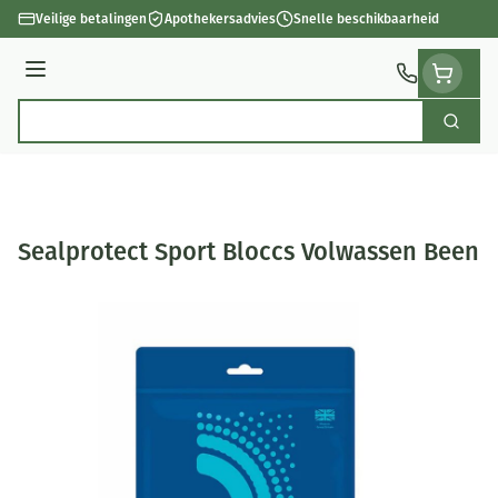
Ga naar de inhoud
Veilige betalingen
Apothekersadvies
Snelle beschikbaarheid
Menu
Zoek
Product, merk, categorie...
Sealprotect Sport Bloccs Volwassen Been