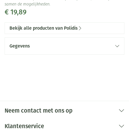
samen de mogelijkheden.
€ 19,89
Bekijk alle producten van Polidis
Gegevens
CNK
2709947
Organisaties
Polidis
Merken
Polidis
Behoud
Kamertemperatuur (15°C - 25°C)
Neem contact met ons op
Klantenservice