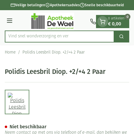
Dia 1 van 1
Ga naar de inhoud
Veilige betalingen
Apothekersadvies
Snelle beschikbaarheid
0
0 artikelen
€ 0,00
Menu
Vind snel wondverzorging en
Zoek
Product, merk, categorie...
Home
/
Polidis Leesbril Diop. +2/+4 2 Paar
Polidis Leesbril Diop. +2/+4 2 Paar
View larger image
Polidis Leesbril Diop. +2/+4 2
Niet beschikbaar
Neem contact op met ons via telefoon of e-mail, dan bekijken we