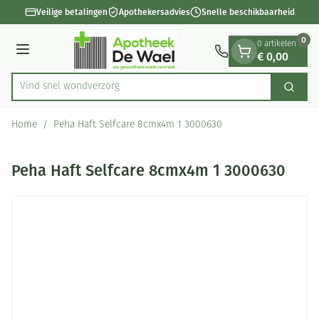
Dia 1 van 1
Ga naar de inhoud
Veilige betalingen
Apothekersadvies
Snelle beschikbaarheid
0
0 artikelen
€ 0,00
Menu
Vind snel wo
Zoek
Product, merk, categorie...
Home
/
Peha Haft Selfcare 8cmx4m 1 3000630
Peha Haft Selfcare 8cmx4m 1 3000630