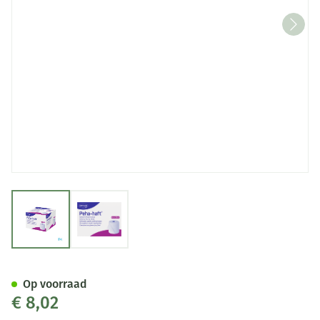
View larger image
View larger image
Peha Haft Latexfree 6cmx20m
Op voorraad
€ 8,02