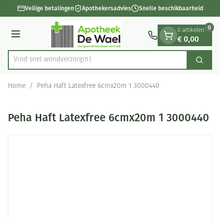
Dia 1 van 1
Ga naar de inhoud
Veilige betalingen
Apothekersadvies
Snelle beschikbaarheid
0
0 artikelen
€ 0,00
Menu
Vind snel wond
Zoek
Product, merk, categorie...
Home
/
Peha Haft Latexfree 6cmx20m 1 3000440
Peha Haft Latexfree 6cmx20m 1 3000440