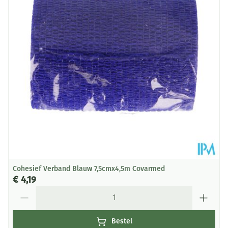
68 mm
Behoud
Kamertemperatuur (15°C - 25°C)
Cohesief Verband Blauw 7,5cmx4,5m Covarmed
€ 4,19
Aantal
Bestel