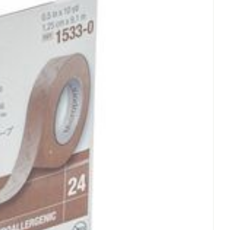
rende
Parfums en
geurproducten
CBD