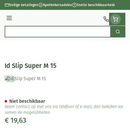
Ga naar de inhoud
Veilige betalingen
Apothekersadvies
Snelle beschikbaarheid
Menu
Zoek
Product, merk, categorie...
Id Slip Super M 15
Id Slip Super M 15
Niet beschikbaar
Neem contact op met ons via telefoon of e-mail, dan bekijken we
samen de mogelijkheden.
€ 19,63