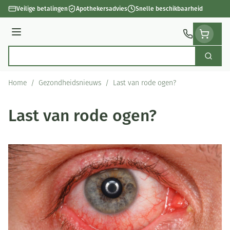
Ga naar de inhoud
Veilige betalingen
Apothekersadvies
Snelle beschikbaarheid
Menu
Zoek
Product, merk, categorie...
Home
/
Gezondheidsnieuws
/
Last van rode ogen?
Last van rode ogen?