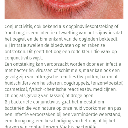
Conjunctivitis, ook bekend als oogbindvliesontsteking of
‘rood oog’, is een infectie of zwelling van het slijmvlies dat
het oogwit en de binnenkant van de oogleden bekleedt.
Bij irritatie zwellen de bloedvaten op en raken ze
ontstoken. Dit geeft het oog een rode kleur die vaak op
conjunctivitis wijst.
Een ontsteking kan veroorzaakt worden door een infectie
met bacteriën, virussen of schimmels, maar kan ook een
gevolg zijn van allergische reacties (bv. pollen, haren of
huidschilfers van huisdieren, oogdruppels, lenzenvloeistof,
cosmetica), fysisch-chemische reacties (bv. medicijnen,
chloor, als gevolg van lassen) of droge ogen.
Bij bacteriële conjunctivitis gaat het meestal om
bacteriën die van nature op onze huid voorkomen en pas
een infectie veroorzaken bij een verminderde weerstand,
een droog oog, een beschadiging van het oog of bij het
dragen van contactlenzen. Vaak is bacteriële