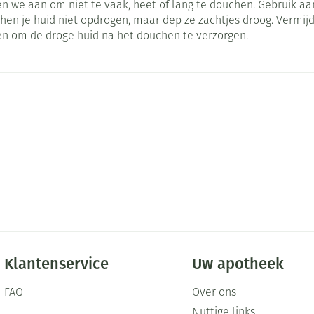
 we aan om niet te vaak, heet of lang te douchen. Gebruik a
Mondmaskers
en je huid niet opdrogen, maar dep ze zachtjes droog. Vermijd 
ging
Supplementen
Insectenwe
ven om de droge huid na het douchen te verzorgen.
middelen
ssen
-
id
Zelfbruiner
Scheren
Klantenservice
Uw apotheek
FAQ
Over ons
Nuttige links