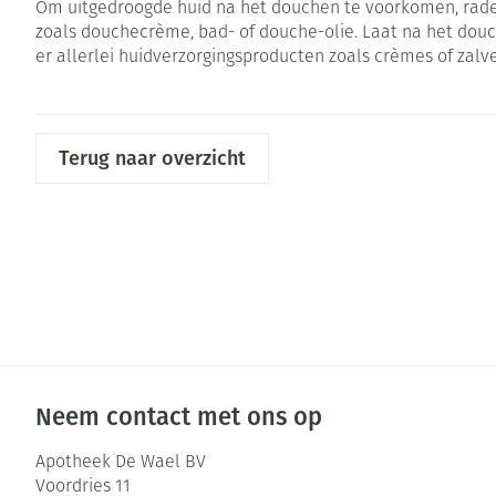
Om uitgedroogde huid na het douchen te voorkomen, raden
Pillendozen en
zoals douchecrème, bad- of douche-olie. Laat na het douch
Gezichtsverzor
accessoires
er allerlei huidverzorgingsproducten zoals crèmes of zal
Pigmentstoorni
Gevoelige huid 
geïrriteerde hu
Terug naar overzicht
Gemengde huid
Doffe huid
Toon meer
Snurken
Neem contact met ons op
Apotheek De Wael BV
Voordries 11