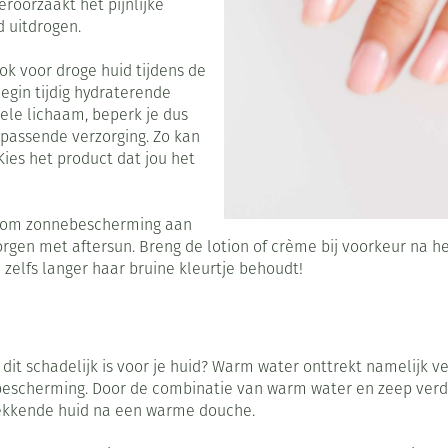
roorzaakt het pijnlijke
Nagelbijten
Overige diabetes producten
Zonnebank
Accessoires
d uitdrogen.
Nagelversterkend
Naalden voor
Voorbereidi
lsel
Hormonaal stelsel
Gynaecolog
doorn
insulinespuiten
ok voor droge huid tijdens de
Toon meer
Toon meer
egin tijdig hydraterende
Toon meer
hele lichaam, beperk je dus
richten
Zenuwstelsel
Slapelooshe
n passende verzorging. Zo kan
en stress
Kies het product dat jou het
 mannen
iten
Make-up
Sondes, baxters en
Seksualiteit
Bandages en
catheters
hygiene
orthopedis
Immuniteit
Allergie
ging
Make-up penselen en
ijk om zonnebescherming aan
Sondes
Condooms en
Buik
gebruiksvoorwerpen
zorgen met aftersun. Breng de lotion of crème bij voorkeur na 
injectie
 zelfs langer haar bruine kleurtje behoudt!
Accessoires voor sondes
Intiem welzi
Arm
Eyeliner - oogpotlood
ing
Acne
Oor
Baxters
Intieme ver
Elleboog
Mascara
sulinepen -
Catheters
Massage
Enkel en vo
Oogschaduw
Afslanken
Homeopath
t dit schadelijk is voor je huid? Warm water onttrekt namelijk v
Toon meer
Toon meer
Toon meer
dt bescherming. Door de combinatie van warm water en zeep ve
 trekkende huid na een warme douche.