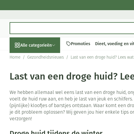
Ga naar de inhoud
Product, merk, categorie...
Promoties
Dieet, voeding en v
Alle categorieën
Home
/
Gezondheidsnieuws
/
Last van een droge huid? Lees wat
Promoties
Last van een droge huid? Le
Schoonheid, verzorging
Haar en Hoofd
Afslanken
Zwangerschap
Geheugen
Aromatherapie
Lenzen en brill
Insecten
Maag darm stel
en hygiëne
Toon submenu voor Schoonheid,
Kammen - ontw
Maaltijdvervan
Zwangerschapsl
Verstuiver
Lensproducten
Verzorging ins
Maagzuur
We hebben allemaal wel eens last van een droge huid, ong
Dieet, voeding en
Seksualiteit
Beschadigd haa
Eetlustremmer
Borstvoeding
Essentiële olië
Brillen
Anti insecten
Lever, galblaas
voelt de huid ruw aan, en heb je last van jeuk en schilfers
vitamines
hoofdirritatie
Toon submenu voor Dieet, voed
(pijnlijke) kloofjes of barstjes ontstaan. Waar komt een d
Platte buik
Lichaamsverzor
Complex - comb
Teken tang of p
Braken
je dit probleem oplossen? Wij geven jou hier enkele tips 
Styling - spray 
Zwangerschap en
Zware benen
Vetverbranders
Vitamines en 
Laxeermiddele
verzorgen!
kinderen
Verzorging
Toon submenu voor Zwangersch
Toon meer
Toon meer
Toon meer
Droge huid tijdens de winter
Oligo-element
Honden