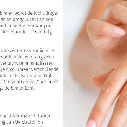
Toon meer
0+ categorie
binnen wordt de lucht droger
Wondzorg
Ogen
EHBO
Neus
ie
ven
Homeopathie
Spieren en gewrichten
Gemoed en 
de en droge lucht kan een
Neus
Ogen
oor het sneller verdampen
neeskunde categorie
Vilt
Ooginfecties
Podologie
Tabletten
inderde productie van talg
Spray
Oogspoeling
Oren
Ogen
Handschoenen
Anti allergische en anti
Cold - Hot t
Neussprays 
en EHBO categorie
denborstels
inflammatoire middelen
Oogdruppel
warm/koud
al
Wondhelend
s de winter te vermijden. Zo
los
 antiviraal
Ontzwellende middelen
Creme - gel
Verbanddoz
nsecten categorie
 voldoende, en draag zeker
Brandwonden
pluimen
Accessoires
tenlucht te minimaliseren.
Glaucoom
Droge ogen
Medische h
Toon meer
je huid. Smeer verschillende
delen categorie
Toon meer
Toon meer
de lucht. Bovendien blijft
huid te voorkomen. Door meer
ngs de binnenkant.
en
e en
Nagels
Diabetes
Hart- en bloedvaten
Zonnebesch
Stoma
Bloedverdun
stolling
elt en
Nagellak
Bloedglucosemeter
Aftersun
Stomazakje
len
 huid. Voornamelijk direct
pray
Kalk- en schimmelnagels
Teststrips en naalden
Lippen
Stomaplaat
ling aan UV-stralen en
ires