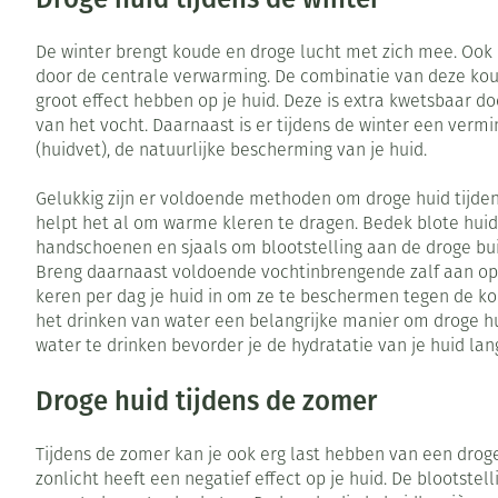
Toon meer
Vitaliteit 50+
Toon submenu voor Vitaliteit 5
De winter brengt koude en droge lucht met zich mee. Ook 
Thuiszorg
Huid
Plantaardige ol
Nagels en hoe
door de centrale verwarming. De combinatie van deze kou
Natuur geneeskunde
Mond
groot effect hebben op je huid. Deze is extra kwetsbaar d
Toon submenu voor Natuur ge
Batterijen
Ontsmetten en
van het vocht. Daarnaast is er tijdens de winter een verm
Thuiszorg en EHBO
Droge mond
desinfecteren
(huidvet), de natuurlijke bescherming van je huid.
Spijsvertering
Toebehoren
Toon submenu voor Thuiszorg 
Elektrische tan
Schimmels
Steriel materia
Dieren en insecten
Gelukkig zijn er voldoende methoden om droge huid tijden
Interdentaal - f
Koortsblaasjes -
Toon submenu voor Dieren en i
helpt het al om warme kleren te dragen. Bedek blote huid
Vacht, huid of 
handschoenen en sjaals om blootstelling aan de droge bui
Kunstgebit
Jeuk
Geneesmiddelen
Breng daarnaast voldoende vochtinbrengende zalf aan op 
Toon submenu voor Geneesmid
Toon meer
keren per dag je huid in om ze te beschermen tegen de kou
het drinken van water een belangrijke manier om droge 
water te drinken bevorder je de hydratatie van je huid la
Voeten en ben
Aerosoltherapi
Zware benen
Droge huid tijdens de zomer
zuurstof
Droge voeten, e
Tabletten
Aerosol toestel
Tijdens de zomer kan je ook erg last hebben van een droge
kloven
Creme, gel en s
zonlicht heeft een negatief effect op je huid. De blootstel
Aerosol accesso
Blaren