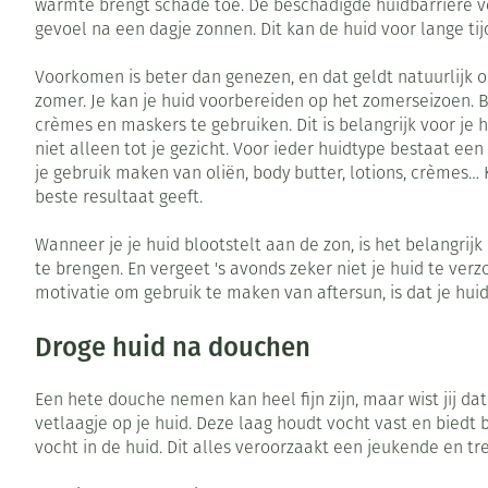
warmte brengt schade toe. De beschadigde huidbarrière ve
gevoel na een dagje zonnen. Dit kan de huid voor lange tij
Zuurstof
Eelt
Ademhalingsste
Eksteroog - lik
Voorkomen is beter dan genezen, en dat geldt natuurlijk o
zomer. Je kan je huid voorbereiden op het zomerseizoen. B
Toon meer
crèmes en maskers te gebruiken. Dit is belangrijk voor je 
Spieren en gew
niet alleen tot je gezicht. Voor ieder huidtype bestaat ee
je gebruik maken van oliën, body butter, lotions, crèmes… 
Specifiek voor
Naalden en spu
beste resultaat geeft.
Infecties
Lichaamsverzor
Spuiten
Wanneer je je huid blootstelt aan de zon, is het belangr
te brengen. En vergeet 's avonds zeker niet je huid te ver
Deodorant
Oplossing voor 
motivatie om gebruik te maken van aftersun, is dat je huid
Gezichtsverzorg
Naalden
Luizen
Droge huid na douchen
Naalden voor in
pennaalden
Diagnostica
Een hete douche nemen kan heel fijn zijn, maar wist jij da
Toon meer
vetlaagje op je huid. Deze laag houdt vocht vast en bie
vocht in de huid. Dit alles veroorzaakt een jeukende en
Haar