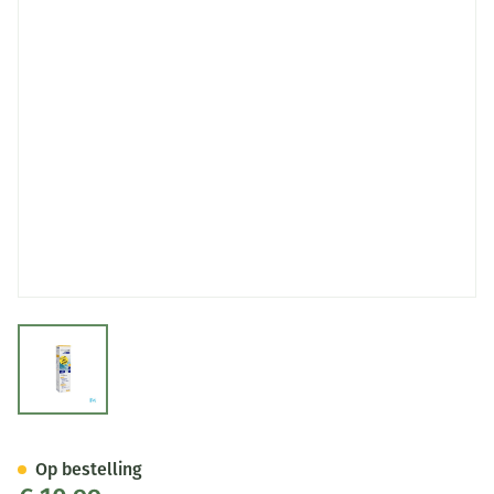
View larger image
Febelcare Physio Spray Iso K
Op bestelling