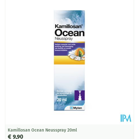
Lengte
203 mm
Diepte
53 mm
Hoeveelheid
125
Verpakking
Dieetbeperkingen
Zonder bewaarmiddelen
Kamertemperatuur (15°C -
Behoud
25°C)
Kamillosan Ocean Neusspray 20ml
€ 9,90