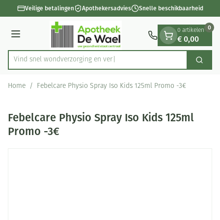
Dia 1 van 1
Ga naar de inhoud
Veilige betalingen
Apothekersadvies
Snelle beschikbaarheid
0
0 artikelen
€ 0,00
Menu
Vind snel wondverzorgin
Zoek
Product, merk, categorie...
Home
/
Febelcare Physio Spray Iso Kids 125ml Promo -3€
Febelcare Physio Spray Iso Kids 125ml
Promo -3€