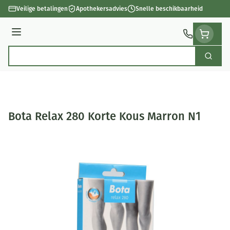
Ga naar de inhoud
Veilige betalingen
Apothekersadvies
Snelle beschikbaarheid
Menu
Zoek
Product, merk, categorie...
Bota Relax 280 Korte Kous Marron N1