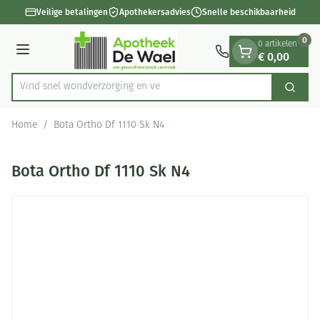
Dia 1 van 1
Ga naar de inhoud
Veilige betalingen
Apothekersadvies
Snelle beschikbaarheid
0
0 artikelen
€ 0,00
Menu
Vind snel wondverzorgin
Zoek
Product, merk, categorie...
Home
/
Bota Ortho Df 1110 Sk N4
Bota Ortho Df 1110 Sk N4