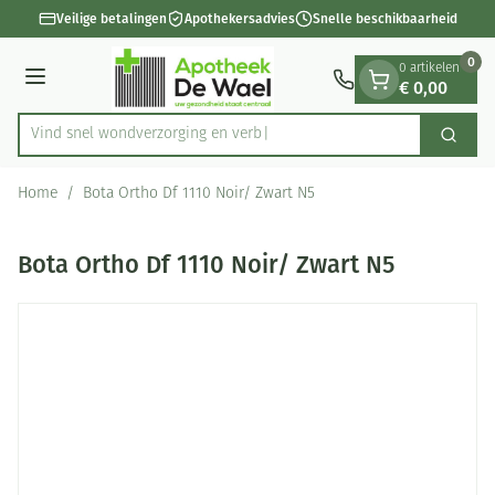
Dia 1 van 1
Ga naar de inhoud
Veilige betalingen
Apothekersadvies
Snelle beschikbaarheid
0
0 artikelen
€ 0,00
Menu
Vind snel wondverzorging
Zoek
Product, merk, categorie...
Home
/
Bota Ortho Df 1110 Noir/ Zwart N5
Bota Ortho Df 1110 Noir/ Zwart N5