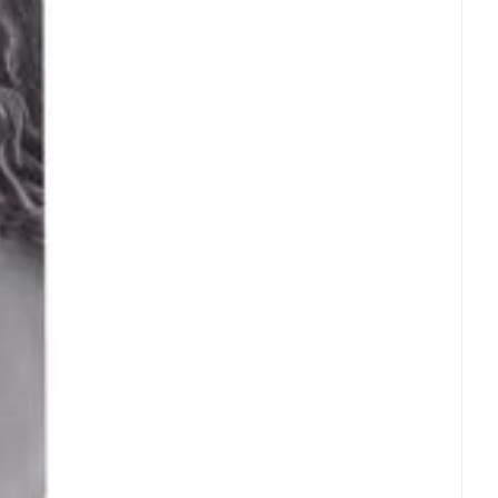
rende
Parfums en
geurproducten
CBD