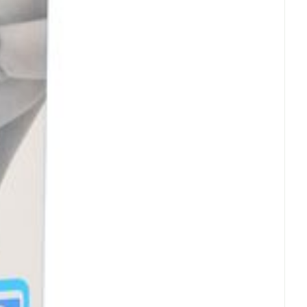
rende
Parfums en
geurproducten
CBD