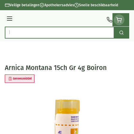
Ga naar de inhoud
Veilige betalingen
Apothekersadvies
Snelle beschikbaarheid
Menu
Zoek
Product, merk, categorie...
Arnica Montana 15ch Gr 4g Boiron
Geneesmiddel