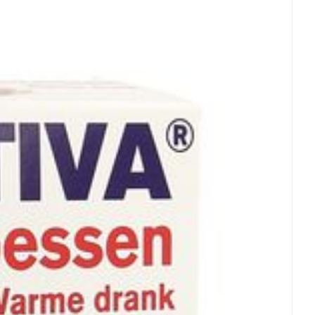
rende
Parfums en
geurproducten
 25°C)
CBD